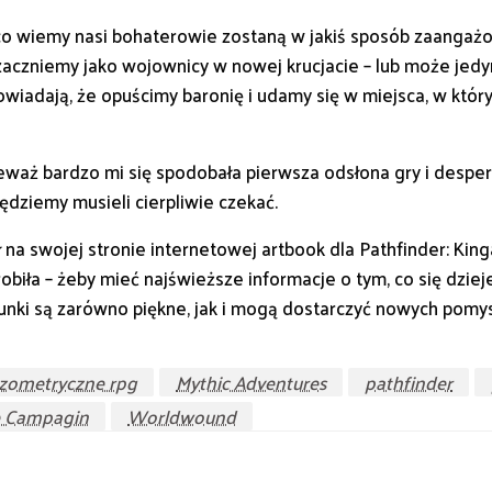
go co wiemy nasi bohaterowie zostaną w jakiś sposób zaanga
niemy jako wojownicy w nowej krucjacie – lub może jedyni, 
wiadają, że opuścimy baronię i udamy się w miejsca, w który
waż bardzo mi się spodobała pierwsza odsłona gry i desper
będziemy musieli cierpliwie czekać.
ł na swojej stronie internetowej artbook dla Pathfinder: Ki
zrobiła – żeby mieć najświeższe informacje o tym, co się dziej
unki są zarówno piękne, jak i mogą dostarczyć nowych pomys
izometryczne rpg
Mythic Adventures
pathfinder
e Campagin
Worldwound