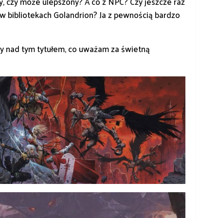
y, czy może ulepszony? A co z NPC? Czy jeszcze raz
 w bibliotekach Golandrion? Ja z pewnością bardzo
y nad tym tytułem, co uważam za świetną