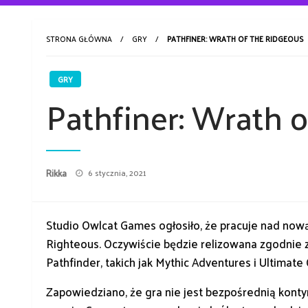
STRONA GŁÓWNA
GRY
PATHFINER: WRATH OF THE RIDGEOUS
GRY
Pathfiner: Wrath 
Opublikowane
Rikka
6 stycznia, 2021
w
Studio Owlcat Games ogłosiło, że pracuje nad now
Righteous. Oczywiście będzie relizowana zgodnie 
Pathfinder, takich jak Mythic Adventures i Ultimate
Zapowiedziano, że gra nie jest bezpośrednią kont