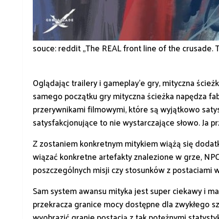
souce: reddit „The REAL front line of the crusade. T
Oglądając trailery i gameplay’e gry, mityczna ście
samego początku gry mityczna ścieżka napędza fabu
przerywnikami filmowymi, które są wyjątkowo satysf
satysfakcjonujące to nie wystarczające słowo. Ja 
Z zostaniem konkretnym mitykiem wiążą się dodat
wiązać konkretne artefakty znalezione w grze, NP
poszczególnych misji czy stosunków z postaciami w
Sam system awansu mityka jest super ciekawy i ma 
przekracza granice mocy dostępne dla zwykłego sza
wyobrazić granie postacią z tak potężnymi statysty