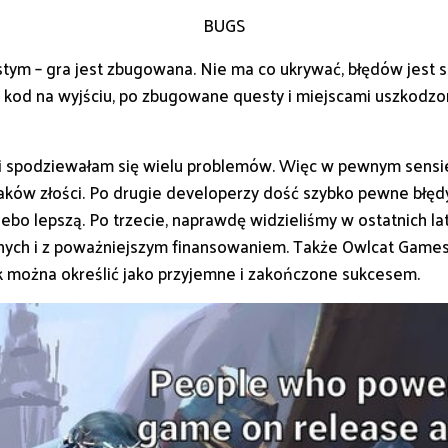
BUGS
ym – gra jest zbugowana. Nie ma co ukrywać, błędów jest s
ły kod na wyjściu, po zbugowane questy i miejscami uszkodzo
i spodziewałam się wielu problemów. Więc w pewnym sensi
taków złości. Po drugie developerzy dość szybko pewne błęd
ebo lepszą. Po trzecie, naprawdę widzieliśmy w ostatnich lat
nych i z poważniejszym finansowaniem. Także Owlcat Games
nek można określić jako przyjemne i zakończone sukcesem.