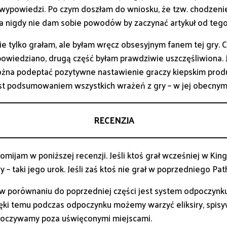
u wypowiedzi. Po czym doszłam do wniosku, że tzw. chodzenie
a nigdy nie dam sobie powodów by zaczynać artykuł od tego
ie tylko grałam, ale byłam wręcz obsesyjnym fanem tej gry
owiedziano, drugą część byłam prawdziwie uszczęśliwiona.
żna podeptać pozytywne nastawienie graczy kiepskim prod
jest podsumowaniem wszystkich wrażeń z gry – w jej obecnym
RECENZJA
ijam w poniższej recenzji. Jeśli ktoś grał wcześniej w Kin
– taki jego urok. Jeśli zaś ktoś nie grał w poprzedniego Pa
porównaniu do poprzedniej części jest system odpoczynku, 
ięki temu podczas odpoczynku możemy warzyć eliksiry, spisy
dpoczywamy poza uświęconymi miejscami.