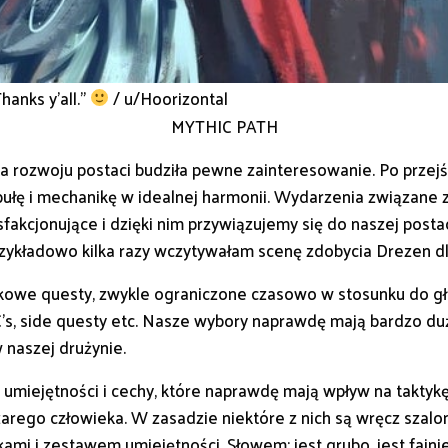
hanks y’all.”
/ u/Hoorizontal
MYTHIC PATH
żka rozwoju postaci budziła pewne zainteresowanie. Po przej
łę i mechanikę w idealnej harmonii. Wydarzenia związane z
akcjonujące i dzięki nim przywiązujemy się do naszej postac
przykładowo kilka razy wczytywałam scenę zdobycia Drezen d
kowe questy, zwykle ograniczone czasowo w stosunku do gł
C’s, side questy etc. Nasze wybory naprawdę mają bardzo du
 naszej drużynie.
umiejętności i cechy, które naprawdę mają wpływ na taktykę 
rego człowieka. W zasadzie niektóre z nich są wręcz szalo
kami i zestawem umiejętności. Słowem: jest grubo, jest fajni