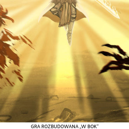
GRA ROZBUDOWANA „W BOK”