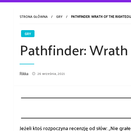
STRONA GŁÓWNA
GRY
PATHFINDER: WRATH OF THE RIGHTEOU
GRY
Pathfinder: Wrath
Opublikowane
Rikka
26 września, 2021
w
Jeżeli ktoś rozpoczyna recenzję od słów: „Nie grał