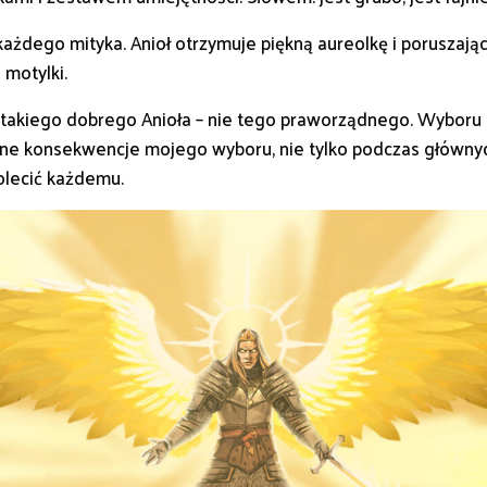
dego mityka. Anioł otrzymuje piękną aureolkę i poruszając s
 motylki.
, takiego dobrego Anioła – nie tego praworządnego. Wyboru 
rne konsekwencje mojego wyboru, nie tylko podczas główny
olecić każdemu.