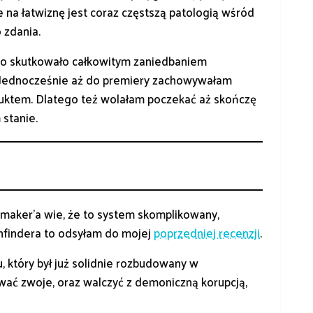
 na łatwiznę jest coraz częstszą patologią wśród
 zdania.
. Co skutkowało całkowitym zaniedbaniem
 Jednocześnie aż do premiery zachowywałam
uktem. Dlatego też wolałam poczekać aż skończę
 stanie.
gmaker’a wie, że to system skomplikowany,
thfindera to odsyłam do mojej
poprzedniej recenzji
.
który był już solidnie rozbudowany w
wać zwoje, oraz walczyć z demoniczną korupcją,