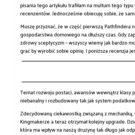
pisania tego artykułu trafiłam na multum tego typ
recenzentów. Jednocześnie obiecuję sobie, że sam
Muszę przyznać, że w część pierwszą Pathfindera n
gospodarstwa domowego na dłuższy czas. Gdy zap
zdrowy sceptycyzm – wszyscy wiemy jak bardzo mo
grać by wyrobić sobie opinię. I poniższa recenzja 
Temat rozwoju postaci, awansów wewnątrz klasy pom
niebanalny i rozbudowany tak jak system podatkowy 
Zdecydowaną ciekawostką związaną z mechaniką, w 
Kingmakerze a teraz otrzymał kolejny upgrade. Dz
która ma wpływ na naszą drużynę tak długo jak o